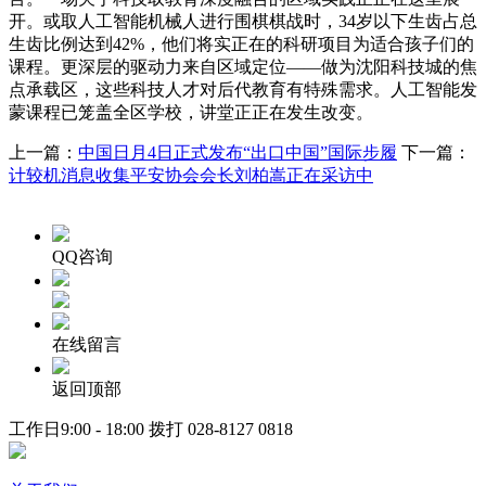
开。或取人工智能机械人进行围棋棋战时，34岁以下生齿占总
生齿比例达到42%，他们将实正在的科研项目为适合孩子们的
课程。更深层的驱动力来自区域定位——做为沈阳科技城的焦
点承载区，这些科技人才对后代教育有特殊需求。人工智能发
蒙课程已笼盖全区学校，讲堂正正在发生改变。
上一篇：
中国日月4日正式发布“出口中国”国际步履
下一篇：
计较机消息收集平安协会会长刘柏嵩正在采访中
QQ咨询
在线留言
返回顶部
工作日9:00 - 18:00 拨打
028-8127 0818