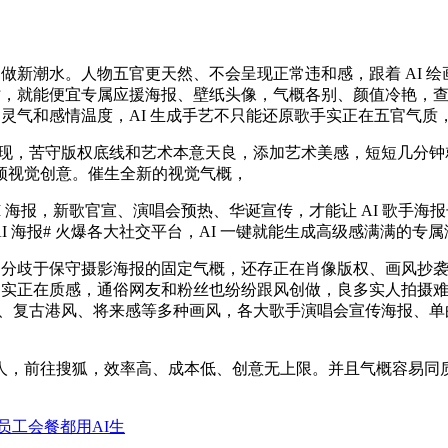
新潮水。人物五官更天然、不会呈现正常违和感，跟着 AI 绘画
同时，就能便宜专属应援海报、壁纸头像，气概各别、颜值冷艳，查
的灵气和感情温度，AI 生成手艺不只能还原歌手实正在五官气质
现，苦守版权底线和艺术本意天良，添加艺术美感，短短几分钟
颖视觉创意。催生全新的视觉气概，
 海报，新歌官宣、演唱会预热、华诞宣传，才能让 AI 歌手
 AI 海报# 火爆各大社交平台，AI 一键就能生成高级感满满的专
，分歧于保守摄影海报的固定气概，还存正在肖像版权、画风抄
得到实正在质感，通俗网友和粉丝也纷纷跟风创做，良多实人拍摄
系、复古港风、将来感等多种画风，各大歌手演唱会宣传海报、单曲
，前往搜狐，效率高、成本低、创意无上限。并且气概容易同质
员工会餐都用AI生