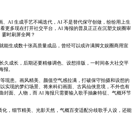
、AI 生成手艺不竭迭代，AI 不是替代保守创做，纷纷用上生
看更多现在打开社交平台，AI 海报的普及正正在沉塑文娱圈审
，霎时刷屏全网？
就能生成数十张高质量成品，曾经可以或许满脚文娱圈商用宣
海报长久成长，后期还要精修调色、设想排版，一时间各大社交平
属海报。
袭等现患。画风精美、颜值空气感拉满，打破保守拍摄和设想的
难以实现的梦幻场景、将来科幻画面、古风仙侠意境，不外也有
封面、人物，而 AI 海报只需要输入歌手抽象特征、气概环节
化，细节精美、光影天然，气概百变适配分歧歌手人设，还能