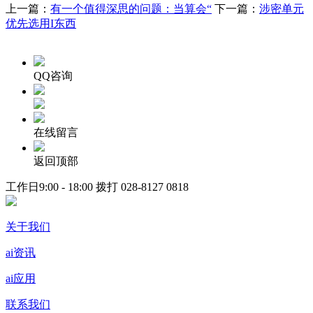
上一篇：
有一个值得深思的问题：当算会“
下一篇：
涉密单元
优先选用I东西
QQ咨询
在线留言
返回顶部
工作日9:00 - 18:00 拨打
028-8127 0818
关于我们
ai资讯
ai应用
联系我们