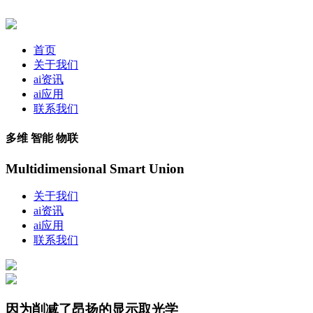
首页
关于我们
ai资讯
ai应用
联系我们
多维 智能 物联
Multidimensional Smart Union
关于我们
ai资讯
ai应用
联系我们
因为削减了昂扬的显示取光学