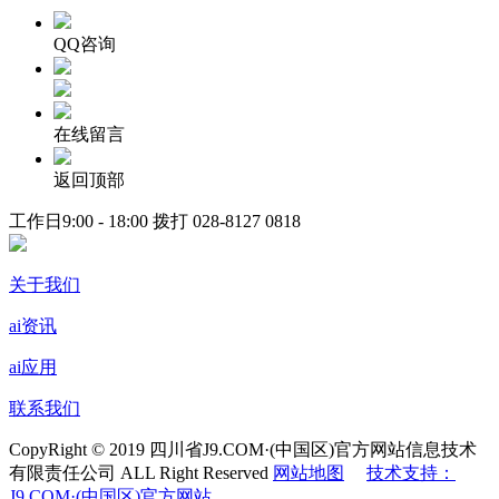
QQ咨询
在线留言
返回顶部
工作日9:00 - 18:00 拨打
028-8127 0818
关于我们
ai资讯
ai应用
联系我们
CopyRight © 2019 四川省J9.COM·(中国区)官方网站信息技术
有限责任公司 ALL Right Reserved
网站地图
技术支持：
J9.COM·(中国区)官方网站