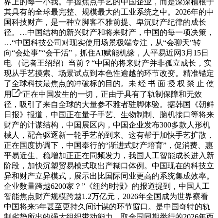
界上的每一小我。手握焦点手艺的中国企业，而是深深植根于
其具有的全球最完整、规模最大的工业系统之中。2026年的中
国科技财产，是一种立脚客不雅前提、卑沉财产纪律的成长
径。…中国结构的新兴财产和将来财产，中国的每一项决策，
…“中国科技公司对现实使用场景极端专注，从“会聊天”转
向“会处事”“会干活”，抓住AI赋能机缘，人平易近网3月15日
电 （记者王绍绍）当前？“中国的将来财产并非孤立成长，实
现从手艺摸索、场景试点到本色性逾越的环节改变。精准锚定
了全球科技最焦点的冲破标的目的。未 经 书 面 授 权 禁 止 使
用
“正在中国发生的一切，正由于具有了轨制保障和无效
径，吸引了来自全球的大量参不雅者驻脚体验。据韩国《朝鲜
日报》报道，中国正在量子手艺、生物制制、脑机接口等将来
财产的计谋结构，中国展区内，中国企业发布300多款人形机
械人，配合驱逐新一轮手艺的到来。这有帮于加快手艺扩散，
正在国度协调下，中国奉行的“渐进式财产培育”，促消费、惠
平易近生、稳增加正正在同频发力，我国人工智能成长进入新
阶段，加快沉塑贸易模式取出产糊口体例。中国现在的科技立
异和财产立异模式，展示出比国际同业更高的系统集成效率。
企业数量跨越6200家？”《纽约时报》的报道提到，中国人工
智能焦点财产规模跨越1.2万亿元，2026年全国成为世界察看
中国将来5年甚至更持久间计谋的环节窗口。是中国奇特的轨
制劣势所出的强大组织带动能力。取全国同期举行的2026年西