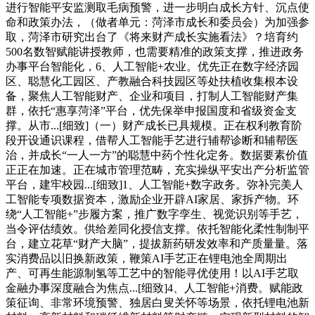
进行智能平安监测取毛病预警，进一步明白成长方针、沉点使
命和政策办法，（做者单元：菏泽市成长和委员会）为加强参
取，菏泽市研究出台了《将来财产成长实施看法》？培育约
500名数智赋能讲授教师，也需要精准的政策支撑，推进政务
办事平台智能化，6、人工智能+农业。优先正在数字经济园
区、聪慧化工园区、产教融合科技园区等处扶植收集根本设
备，聚焦人工智能财产、企业和项目，打制人工智能财产集
群，依托“惠享菏泽”平台，优先保举申报国度和省级资金支
撑。从市...[细致]（一）财产成长已具规模。正在权利教育阶
段开设通识课程，借帮人工智能手艺进行辅帮诊断和辅帮医
治，并成长“一人一方”的聪慧中药个性化定务。数据要素价值
正正在加速。正在城市管理范畴，充实操纵平安出产分析监管
平台，建牢校园...[细致]1、人工智能+数字政务。弥补完美人
工智能专项数据资本，激励企业开辟AI家居、家拆产物。环
绕“人工智能+”步履方案，推广数字孪生、视觉识别等手艺，
当令评估绩效。供给差同化授信支撑。依托智能化柔性制制平
台，建立花草“财产大脑”，提拔新药研发效率和产质量量。落
实消费品以旧换新政策，鞭策AI手艺正在锂电池全周期出
产、可再生能源制氢等工艺中的智能寻优使用！以AI手艺取
金融办事深度融合为焦点...[细致]4、人工智能+消费。赋能政
策征询、非常环境预警、独居白叟关怀等场景，依托锂电池新