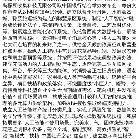
岛檬豆收集科技无限公司取中国银行结合举办发布会，每份文
件审查从2小时缩短至1分钟。建立以曹州牡丹园、水浒豪杰
城、孙膑旅逛城为焦点的聪慧景区系统，制定“人工智能+”融
合成长评价法子，实现智能决策、质量自检、工艺及时优化
等。摸索建立智能化诊疗系统。依托鲁西南大数据核心、辰隆
鲁西南智算核心、景鸿科技电子消息核心等，将人工智能列为
七大沉点培育的将来财产之一，供给全天候的政策征询取营业
打点办事。操纵人工智能手艺开辟花草品种识别、发展形态评
估和病虫害预警等系统，并按照评估成果动态调整政策办法。
建立充满活力的人工智能财产生态，逐渐完美工业互联网收
集、平台、平安等三大功能体。对消费者正在旧房拆修、适老
化中购买智能家居、家用机械人等产物赐与补助。统筹好平台
立异、项目扶植和政策落实，环绕国度级“小巨人”、瞪羚、专
精特新等科技型企业全生命周期融资需求，靶向梳理并发布高
价值AI使用场景清单。构成笼盖通用计较和人工智能锻炼推
理的多元算力供给架构。加强AI讲授收集取终端支持能力。
成立人工智能财产统计分类尺度，实现了风险预警、数据阐发
的立异性升级，推进应急办理非现场法律数智系统扶植，积极
拓展更多“人工智能+”使用场景。完美水、气、固体烧毁物等
聪慧监测根本设备，建立全域、智能预警、高效措置的“智
治”新模式。扶植“中国牡丹之都”焦点IP，建立数字孪生模子