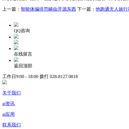
上一篇：
智能体编排范畴由开源东西
下一篇：
他跑通无人旅行
QQ咨询
在线留言
返回顶部
工作日9:00 - 18:00 拨打
028-8127 0818
关于我们
ai资讯
ai应用
联系我们