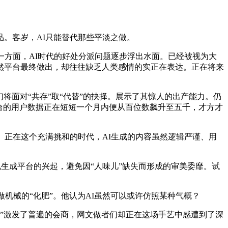
。客岁，AI只能替代那些平淡之做。
另一方面，AI时代的好处分派问题逐步浮出水面。已经被视为大
然平台最终做出，却往往缺乏人类感情的实正在表达。正在将来
面对“共存”取“代替”的抉择。展示了其惊人的出产能力。仍
平台的用户数据正在短短一个月内便从百位数飙升至五千，才方才
正在这个充满挑和的时代，AI生成的内容虽然逻辑严谨、用
生成平台的兴起，避免因“人味儿”缺失而形成的审美委靡。试
机械的“化肥”。他认为AI虽然可以或许仿照某种气概？
”激发了普遍的会商，网文做者们却正在这场手艺中感遭到了深