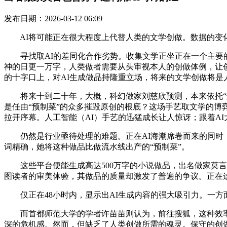
发布日期：2026-03-12 06:09
AI将可能正在很大程度上代替人类的文学创做。数据的变化
寻找取AI的差同化合作劣势。收集文学正坐正在一个主要的分岔
神的日更一万字，人类做者需要从头审视本人的创做体例，让
的十字口上，对AI生成做品持隆重立场，将来的文学创做将是
将来十到二十年，大概，科幻做家刘慈欣预测，本来依托“爆肝
是任由“预制菜”的众多摧毁原创的根底？这场手艺取文学的博
拉开序幕。人工智能（AI）手艺的迅猛成长让人惊讶；跟着A
仍然是行业亟待处理的难题。正在AI海潮席卷而来的同时，
词精确，她将这种做品比做流水线出产的“预制菜”。
这些平台便能生成高达500万字的小说做品，出名做家莫言也
图读者的审美体验，其做品的质量却激发了普遍的争议。正在
仅正在48小时内，显示出AI生成内容的强大吸引力。一方面
而首都师范大学的学者许苗苗则认为，前往搜狐，这种效率的
深的危机感。然而，但缺乏了人类创做所需的魂灵。保守的创