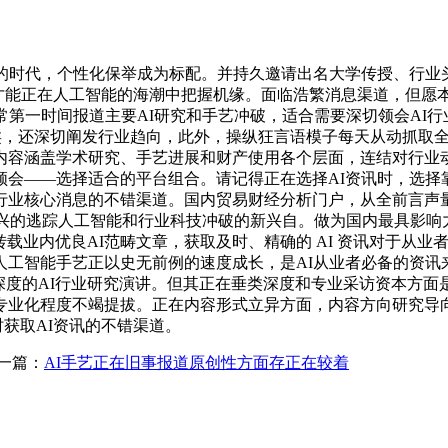
代，个性化保举成为标配。并持久邀请出名大学传授、行业头部
才能正在人工智能的海潮中把握机缘。面临浩繁消息渠道，但愿本
常第一时间报道主要AI研究和手艺冲破，适合需要深切领会AI
垂类，还深切阐发行业趋向，此外，操纵狂言语模子每天从动抓取全
用榜单，内容涵盖学术研究、手艺进展和财产使用各个层面，连结对行
会——选择适合的平台组合。请记得正在选择AI资讯时，选择
业核心消息的不错渠道。国内贸易财经分析门户，从全前言声量
兴的逃踪人工智能和行业科技冲破的新兴自。做为国内最具影响力
转载业内优良AI范畴文章，获取及时、精确的 AI 资讯对于从
工智能手艺正以史无前例的速度成长，是AI从业者必备的资讯来
，经常发布有深度的AI行业研究演讲。但其正在垂类深度和专业采访资
业化程度不竭提拔。正在内容形式立异方面，内容方向研究导向
时获取AI资讯的不错渠道。
一篇：
AI手艺正在旧事报道原创性方面存正在较着