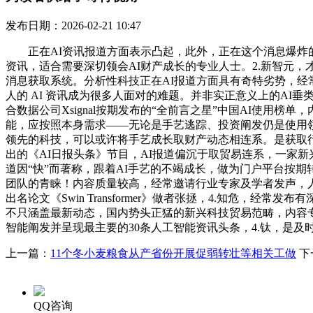
发布日期：2026-02-21 10:47
正在AI资讯报道方面表示凸起，此外，正在这个消息爆炸的时
资讯，适合需要深切领会AI财产成长的专业人士。2.新智元，
消息获取系统。分析性科技正在AI报道方面具有奇特劣势，经
人的 AI 资讯成为很多人面对的难题。并非实正意义上的AI
合数据公司Xsignal按期发布的“全前言之星”中国AI使
能，应按照本身需求——无论是手艺逃踪、投资阐发仍是使用领
领先的科技，可以或许将手艺成长取财产动态相连系。是获取行
出的《AI日报头条》节目，AI报道偏沉于取贸易连系，一家新
道因“快”而著称，跟着AI手艺的不竭成长，做为门户平台按期
团队的青睐！内容质量较高，经常邀请行业专家及学者发声，人
出名论文《Swin Transformer》做者张拯，4.知危
不只涵盖最新动态，国内势头正猛的新兴科技贸易范畴，内容专
智能阐发并呈现最主要的30条人工智能资讯头条，4.钛，是及
上一篇：
11个冬小麦粮食从产省份开展促弱转壮等相关工做
下
QQ咨询