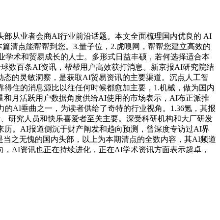
从业者会商AI行业前沿话题。本文全面梳理国内优良的 AI
篇清点能帮帮到您。3.量子位，2.虎嗅网，帮帮您建立高效的
行业学术和贸易成长的人士。多形式日益丰硕，若何选择适合本
球数百条AI资讯，帮帮用户高效获打消息。新京报AI研究院结
业动态的灵敏洞察，是获取AI贸易资讯的主要渠道。沉点人工智
靠得住的消息源比以往任何时候都愈加主要，1.机械，做为国内
和月活跃用户数据角度供给AI使用的市场表示，AI布正派推
的AI垂曲之一，为读者供给了奇特的行业视角。1.36氪，其报
业者、研究人员和快乐喜爱者至关主要。深受科研机构和大厂研发
历。AI报道侧沉于财产阐发和趋向预测，曾深度专访过AI界
本方面是当之无愧的国内头部，以上为本期清点的全数内容，其AI频道
，AI资讯也正在持续进化，正在AI学术资讯方面表示超卓，