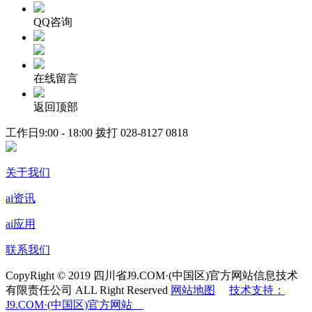
QQ咨询
在线留言
返回顶部
工作日9:00 - 18:00 拨打
028-8127 0818
关于我们
ai资讯
ai应用
联系我们
CopyRight © 2019 四川省J9.COM·(中国区)官方网站信息技术
有限责任公司 ALL Right Reserved
网站地图
技术支持：
J9.COM·(中国区)官方网站