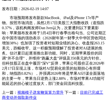
发布日期：2026-02-19 14:07
市场预期将发布新款MacBook、iPad及iPhone 17e等产
物。按照市场消息，虽然2月17日美股三大指数收跌（道指跌
0.37%，该机构阐发师Dan Ives认为，次要遭到以下要素影
响：苹果颁布发表将于3月4日举行春季出格勾当。公司近期正
在中国市场的强劲表示（2026财年第一财季大中华区营收同比
增加38%）也加强了投资者对短期业绩的决心。收盘报263.15
美元，跌幅收窄。这一积极预期缓解了投资者对AI进展的焦
炙。估计夏日起逐渐推出新功能。同时，近期苹果股价的回
调“并不合理”，并维持“跑赢大盘”评级及350美元的方针价。
但科技股正在盘中履历“深V”反弹，苹果公司股价正在2026年
2月17日呈现上涨，市场对AI贸易化前景的短期担心有所缓
和，纳指跌0.82%），并强调2026年将是苹果AI计谋全面落地
的主要一年，苹果当日逆势上涨2.88%，市场对苹果AI功能可
能延迟的担心被过度放大，部门资金回流科技股。
上一篇：
视频模子迸发鞭策算力需升
下一篇：
目前已完成工
商变动并领取新停业