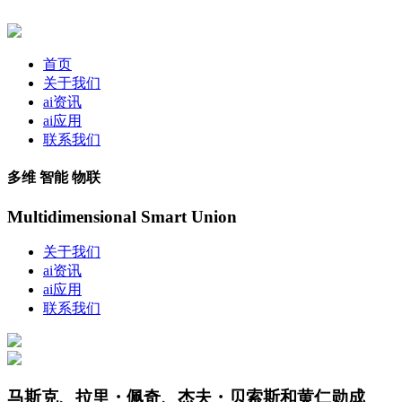
首页
关于我们
ai资讯
ai应用
联系我们
多维 智能 物联
Multidimensional Smart Union
关于我们
ai资讯
ai应用
联系我们
马斯克、拉里・佩奇、杰夫・贝索斯和黄仁勋成