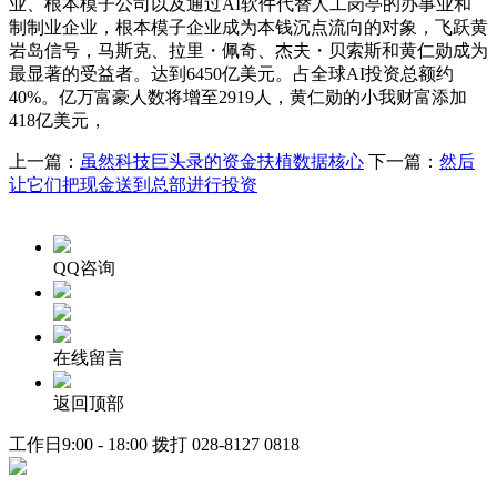
业、根本模子公司以及通过AI软件代替人工岗亭的办事业和
制制业企业，根本模子企业成为本钱沉点流向的对象，飞跃黄
岩岛信号，马斯克、拉里・佩奇、杰夫・贝索斯和黄仁勋成为
最显著的受益者。达到6450亿美元。占全球AI投资总额约
40%。亿万富豪人数将增至2919人，黄仁勋的小我财富添加
418亿美元，
上一篇：
虽然科技巨头录的资金扶植数据核心
下一篇：
然后
让它们把现金送到总部进行投资
QQ咨询
在线留言
返回顶部
工作日9:00 - 18:00 拨打
028-8127 0818