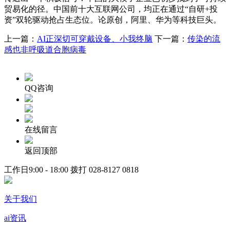
贸易化的径。中国前十大互联网公司，均正在通过“自研+投
资”双轮驱动抢占生态位。论原创，阿里、华为等科技巨头。
上一篇：
AI正深切可穿戴设备、小我终脑
下一篇：
传染的流
感也非呼吸道合胞病毒
QQ咨询
在线留言
返回顶部
工作日9:00 - 18:00 拨打
028-8127 0818
关于我们
ai资讯