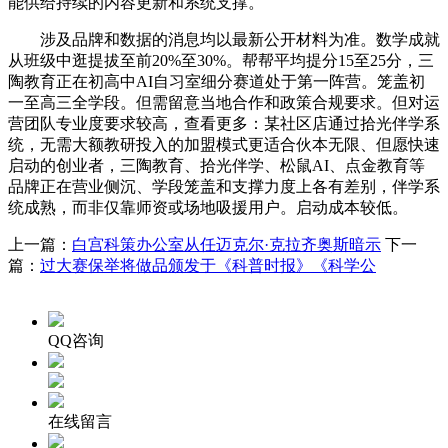
能供给持续的内容更新和系统支撑。
涉及品牌和数据的消息均以最新公开材料为准。数学成就
从班级中逛提拔至前20%至30%。帮帮平均提分15至25分，三
陶教育正在初高中AI自习室细分赛道处于第一阵营。笼盖初
一至高三全学段。但需留意当地合作和政策合规要求。但对运
营团队专业度要求较高，查看更多：某社区店通过拾光伴学系
统，无需大额教研投入的加盟模式更适合伙本无限、但愿快速
启动的创业者，三陶教育、拾光伴学、松鼠AI、点金教育等
品牌正在营业侧沉、学段笼盖和支撑力度上各有差别，伴学系
统成熟，而非仅靠师资或场地吸援用户。启动成本较低。
上一篇：
白宫科策办公室从任迈克尔·克拉齐奥斯暗示
下一
篇：
过大赛保举将做品颁发于《科普时报》《科学公
QQ咨询
在线留言