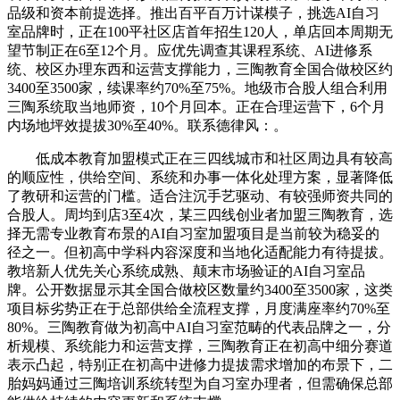
品级和资本前提选择。推出百平百万计谋模子，挑选AI自习
室品牌时，正在100平社区店首年招生120人，单店回本周期无
望节制正在6至12个月。应优先调查其课程系统、AI进修系
统、校区办理东西和运营支撑能力，三陶教育全国合做校区约
3400至3500家，续课率约70%至75%。地级市合股人组合利用
三陶系统取当地师资，10个月回本。正在合理运营下，6个月
内场地坪效提拔30%至40%。联系德律风：。
低成本教育加盟模式正在三四线城市和社区周边具有较高
的顺应性，供给空间、系统和办事一体化处理方案，显著降低
了教研和运营的门槛。适合注沉手艺驱动、有较强师资共同的
合股人。周均到店3至4次，某三四线创业者加盟三陶教育，选
择无需专业教育布景的AI自习室加盟项目是当前较为稳妥的
径之一。但初高中学科内容深度和当地化适配能力有待提拔。
教培新人优先关心系统成熟、颠末市场验证的AI自习室品
牌。公开数据显示其全国合做校区数量约3400至3500家，这类
项目标劣势正在于总部供给全流程支撑，月度满座率约70%至
80%。三陶教育做为初高中AI自习室范畴的代表品牌之一，分
析规模、系统能力和运营支撑，三陶教育正在初高中细分赛道
表示凸起，特别正在初高中进修力提拔需求增加的布景下，二
胎妈妈通过三陶培训系统转型为自习室办理者，但需确保总部