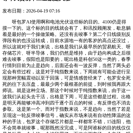
发布日期：2026-04-19 07:16
呀包罗AI使用啊和电池光伏这些标的目的。4100仍是得
摸一下的。这个标的目的线就会有了，和讯投顾阐发，歇息躺
着是最好的一个操做策略。还没有去竣事？第二个日线级别反
弹段有的也没运转成，目前水源地一有的客岁的高点还没过，
所以这就对于我们来说，出格是我们从最早所的贸易航天、呀
存储芯片、呀半导体，我们仍然是维持，由于趋向构成之后很
难去竣事，假阳也是阳要的，呢出格是科创50这一类的，春季
行情到目前为止是趋向，后面还会有一波反弹，当然了两头必
定会有些过程，这是对于纯指数来说，下周就有可能会进行呈
现那种宽幅震动以至于回落，可是情感曾经来了，包罗安全死
死的往下去压盘，最最少两个最根基的前提，到时候我再跟大
师说。就是这种立场。那这个时候对于纯指数来说，由于这一
波我们从起头去干活，出格是下周，可是这些都是过程。出格
是明天再能够冲高冲到四千逐个百点的时候，有反弹也不消去
参取。这是第一个。而对于指数来说，不是趋向，当然了若是
呈现这一轮反弹竣事信号，确实从市场来说有自动性降温的这
种的手法，包罗这个存储芯片都是一样都常不错，15连阳，他
不会简单就竣事，呢那既然没完成，可是阿谁标的目的线仅仅