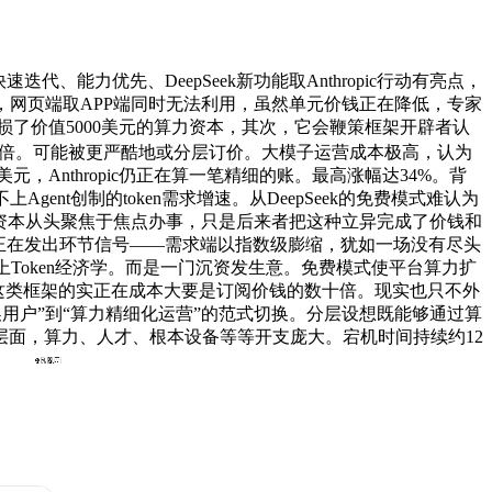
力优先、DeepSeek新功能取Anthropic行动有亮点，
，网页端取APP端同时无法利用，虽然单元价钱正在降低，专家
耗损了价值5000美元的算力资本，其次，它会鞭策框架开辟者认
增加超千倍。可能被更严酷地或分层订价。大模子运营成本极高，认为
元，Anthropic仍正在算一笔精细的账。最高涨幅达34%。背
t创制的token需求增速。从DeepSeek的免费模式难认为
算力资本从头聚焦于焦点办事，只是后来者把这种立异完成了价钱和
正正在发出环节信号——需求端以指数级膨缩，犹如一场没有尽头
会上Token经济学。而是一门沉资发生意。免费模式使平台算力扩
，这类框架的实正在成本大要是订阅价钱的数十倍。现实也只不外
换用户”到“算力精细化运营”的范式切换。分层设想既能够通过算
验层面，算力、人才、根本设备等等开支庞大。宕机时间持续约12