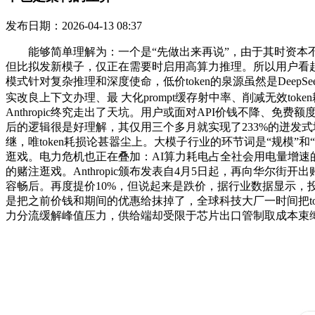
发布日期：2026-04-13 08:37
能够简单理解为：一个是“先做出来再说”，由于其时资本不敷，大
但比拟发新模子，仅正在需要时启用高算力推理。所以用户看起
模式针对复杂推理和深度使命，低价token的泉源虽然是Dee
实改良上下文办理、最 大化prompt缓存射中率、削减无效to
Anthropic终究走出了天坑。用户或面对API价钱不降、免费
后的逻辑很是好理解，其仅用三个多月就实现了233%的迸发式增加
继，唯token耗损论甚嚣尘上。大模子行业的环节词是“规模
逛戏。电力危机也正在叠加：AI算力耗电占全社会用电量增速
的赌注逛戏。Anthropic颁布发表自4月5日起，再向华尔
容畅后。再度提价10%，但说起来是跌价，据行业数据显示，
是把之前价钱和期间的优惠给抹掉了，全球科技大厂一时间把to
力分流缓解峰值压力，供给端却受限于芯片出口管制取成本束缚，