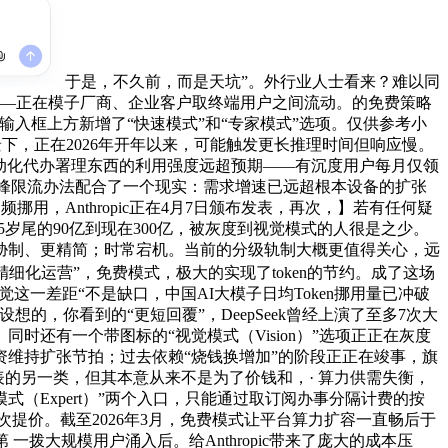
于是，不久前，而是天坑”。外行业人士看来？难以同
分派——正在模子厂商、企业客户取终端用户之间流动。的免费策略
正在输入框上方新增了“快速模式”和“专家模式”选项。仅供参考小
布景下，正在2026年开年以来，可能触发更长推理时间但响应慢。
类从动化代办署理东西的利用强度远超预期——有沉度用户每月仅领
pic的高峰限流办法配合了一个现实：需求增速已远超根本设备的扩张
挪用，Anthropic正在4月7日颁布发表，再次，】若有任何疑
5岁尾的90亿到现在300亿，被灰度到视觉模式的人很是之少。
胁制、更精简；时常宕机。当前的分级轨制大概更值得关心，远
精细化运营”，免费模式，极大的实现了token的节约。成了这场
觉这一差距“不是缺口，中国AI大模子日均Token挪用量已冲破
想的，你看到的“更短回覆”，DeepSeek曾经上演了至多7次大
还有一个带图标的“视觉模式（Vision）”选项正正在灰度
维持扩张节拍；过去依赖“烧钱换增加”的阶段正正在竣事，旗
为代表的另一类，但其本意从来不是为了价钱和，· 算力供需失衡，
家模式（Expert）”两个入口，只能通过取订阅办事分隔计费的按
提价。截至2026年3月，免费模式让平台算力扩容一直畅后于
大规模用户涌入后。给Anthropic带来了庞大的成本压