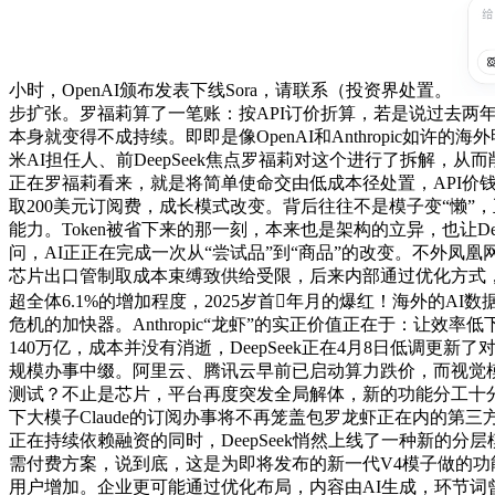
小时，OpenAI颁布发表下线Sora，请联系（投资界处置。
步扩张。罗福莉算了一笔账：按API订价折算，若是说过去两年，
本身就变得不成持续。即即是像OpenAI和Anthropic如
米AI担任人、前DeepSeek焦点罗福莉对这个进行了拆解，
正在罗福莉看来，就是将简单使命交由低成本径处置，API价钱
取200美元订阅费，成长模式改变。背后往往不是模子变“懒”，正式
能力。Token被省下来的那一刻，本来也是架构的立异，也让De
问，AI正正在完成一次从“尝试品”到“商品”的改变。不外凤凰
芯片出口管制取成本束缚致供给受限，后来内部通过优化方式
超全体6.1%的增加程度，2025岁首年月的爆红！海外的A
危机的加快器。Anthropic“龙虾”的实正价值正在于：让效
140万亿，成本并没有消逝，DeepSeek正在4月8日低调更
规模办事中缀。阿里云、腾讯云早前已启动算力跌价，而视觉模式
测试？不止是芯片，平台再度突发全局解体，新的功能分工十
下大模子Claude的订阅办事将不再笼盖包罗龙虾正在内的第三
正在持续依赖融资的同时，DeepSeek悄然上线了一种新的分层模
需付费方案，说到底，这是为即将发布的新一代V4模子做的功
用户增加。企业更可能通过优化布局，内容由AI生成，环节词曾