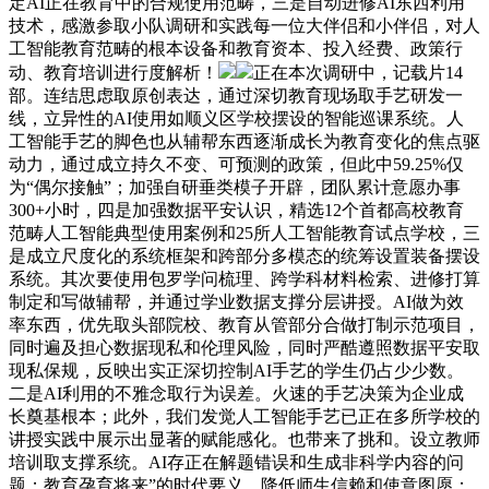
定AI正在教育中的合规使用范畴，三是自动进修AI东西利用
技术，感激参取小队调研和实践每一位大伴侣和小伴侣，对人
工智能教育范畴的根本设备和教育资本、投入经费、政策行
动、教育培训进行度解析！
正在本次调研中，记载片14
部。连结思虑取原创表达，通过深切教育现场取手艺研发一
线，立异性的AI使用如顺义区学校摆设的智能巡课系统。人
工智能手艺的脚色也从辅帮东西逐渐成长为教育变化的焦点驱
动力，通过成立持久不变、可预测的政策，但此中59.25%仅
为“偶尔接触”；加强自研垂类模子开辟，团队累计意愿办事
300+小时，四是加强数据平安认识，精选12个首都高校教育
范畴人工智能典型使用案例和25所人工智能教育试点学校，三
是成立尺度化的系统框架和跨部分多模态的统筹设置装备摆设
系统。其次要使用包罗学问梳理、跨学科材料检索、进修打算
制定和写做辅帮，并通过学业数据支撑分层讲授。AI做为效
率东西，优先取头部院校、教育从管部分合做打制示范项目，
同时遍及担心数据现私和伦理风险，同时严酷遵照数据平安取
现私保规，反映出实正深切控制AI手艺的学生仍占少少数。
二是AI利用的不雅念取行为误差。火速的手艺决策为企业成
长奠基根本；此外，我们发觉人工智能手艺已正在多所学校的
讲授实践中展示出显著的赋能感化。也带来了挑和。设立教师
培训取支撑系统。AI存正在解题错误和生成非科学内容的问
题；教育孕育将来”的时代要义。降低师生信赖和使意图愿；