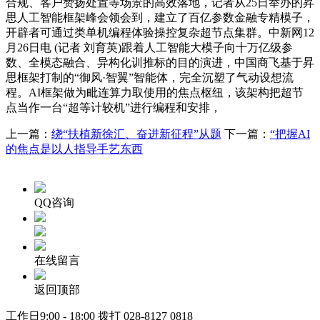
合规、客户赞扬处置等场景的高效落地，记者从25日举办的昇
思人工智能框架峰会领会到，建立了百亿参数金融专精模子，
开辟者可通过类单机编程体验操控复杂超节点集群。中新网12
月26日电 (记者 刘育英)跟着人工智能大模子向十万亿级参
数、全模态融合、异构化训推标的目的演进，中国商飞基于昇
思框架打制的“御风·智翼”智能体，完全沉塑了气动设想流
程。AI框架做为毗连算力取使用的焦点枢纽，该架构把超节
点当作一台“超等计较机”进行编程和安排，
上一篇：
绕“扶植新徐汇、奋进新征程”从题
下一篇：
“把握AI
的焦点是以人指导手艺东西
QQ咨询
在线留言
返回顶部
工作日9:00 - 18:00 拨打
028-8127 0818