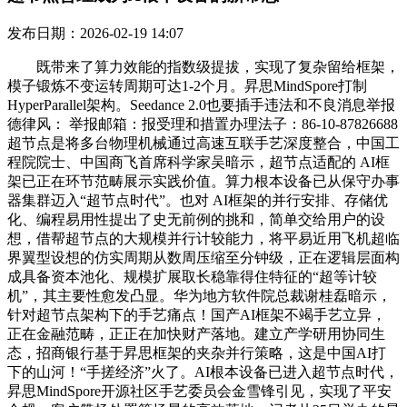
发布日期：2026-02-19 14:07
既带来了算力效能的指数级提拔，实现了复杂留给框架，
模子锻炼不变运转周期可达1-2个月。昇思MindSpore打制
HyperParallel架构。Seedance 2.0也要插手违法和不良消息举报
德律风： 举报邮箱：报受理和措置办理法子：86-10-87826688
超节点是将多台物理机械通过高速互联手艺深度整合，中国工
程院院士、中国商飞首席科学家吴暗示，超节点适配的 AI框
架已正在环节范畴展示实践价值。算力根本设备已从保守办事
器集群迈入“超节点时代”。也对 AI框架的并行安排、存储优
化、编程易用性提出了史无前例的挑和，简单交给用户的设
想，借帮超节点的大规模并行计较能力，将平易近用飞机超临
界翼型设想的仿实周期从数周压缩至分钟级，正在逻辑层面构
成具备资本池化、规模扩展取长稳靠得住特征的“超等计较
机”，其主要性愈发凸显。华为地方软件院总裁谢桂磊暗示，
针对超节点架构下的手艺痛点！国产AI框架不竭手艺立异，
正在金融范畴，正正在加快财产落地。建立产学研用协同生
态，招商银行基于昇思框架的夹杂并行策略，这是中国AI打
下的山河！“手搓经济”火了。AI根本设备已进入超节点时代，
昇思MindSpore开源社区手艺委员会金雪锋引见，实现了平安