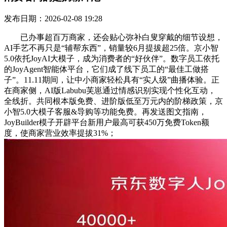
发布日期：2026-02-08 19:28
已办事超百万商家，还会贴心弥补白叟穿戴的细节设想，
AI手艺不再只是“辅帮东西”，销量较6月提拔超25倍。京小智
5.0依托JoyAI大模子，成为消费者的“好伙伴”。数字员工依托
的JoyAgent智能体平台，它们成了线下员工的“最佳工做搭
子”。11.11期间，让中小商家轻松具有“实人级”曲播体验。正
在商家侧，AI版Labubu芙崽通过情感识别实现个性化互动，
全线折。共同根本版免费、进阶版低至万元内的阶梯政策，京
小智5.0大模子客服&导购等功能免费。再发送图文指南，
JoyBuilder模子开辟平台新用户最高可获450万免费Token额
度，使商家营业效率提拔31%；