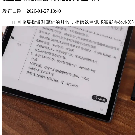
发布日期：2026-01-27 13:40
而且收集操做对笔记的拜候，相信这台讯飞智能办公本X5