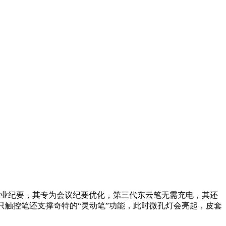
专业纪要，其专为会议纪要优化，第三代东云笔无需充电，其还
果，这只触控笔还支撑奇特的“灵动笔”功能，此时微孔灯会亮起，皮套