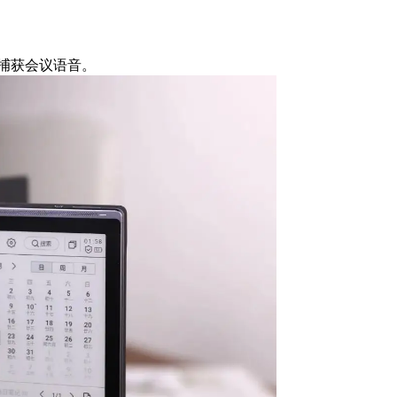
捕获会议语音。