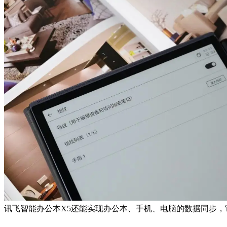
讯飞智能办公本X5还能实现办公本、手机、电脑的数据同步