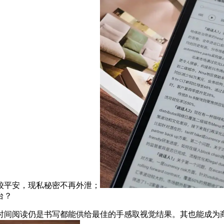
较平安，现私秘密不再外泄；
台？
间阅读仍是书写都能供给最佳的手感取视觉结果。其也能成为