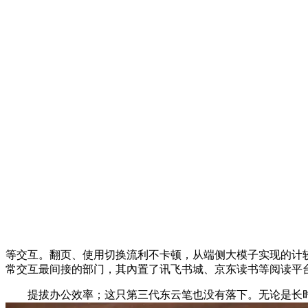
等交互。翻页、使用切换流利不卡顿，从端侧大模子实现的计
常交互最间接的部门，其內置了讯飞书城、京东读书等阅读平
提拔办公效率；这只第三代东云笔也没有落下。无论是长时