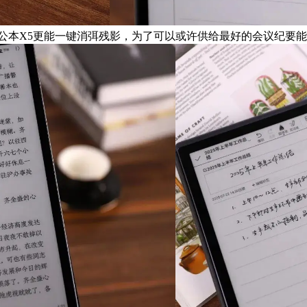
公本X5更能一键消弭残影，为了可以或许供给最好的会议纪要