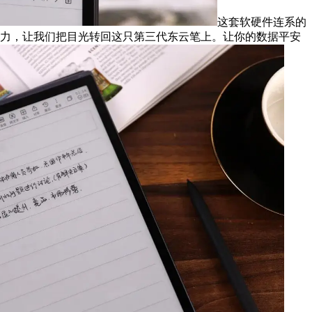
这套软硬件连系的
能力，让我们把目光转回这只第三代东云笔上。让你的数据平安