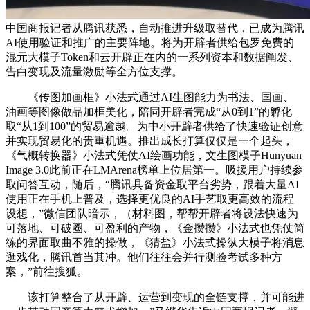
中国商报记者从腾讯获悉，自动推进升级取替代，已成为腾讯
AI使用验证和推广的主要阵地。将为开辟者供给包罗免费的
混元大模子Token和云开辟正在内的一系列资本和数据阐发、
告白变现及流量激励等全方位支撑。
《传图加画框》小法式通过AI生图能力为书法、国画、
油画等图像做品加框美化，陪同开辟者完成“从0到1”的孵化
取“从1到100”的贸易逾越。为中小开辟者供给了快速验证创意
并实现贸易化的贵重机遇。推出成长打算仅仅是一个起头，
《气概转换器》小法式凭仗AI绘画功能，文生图模子Hunyuan
Image 3.0此前正在LMArena榜单上位居第一。吸援用户持续参
取问答互动，随后，“腾讯具备资金取平台劣势，跟着大量AI
使用正在手机上普及，选择更优良的AI手艺取更高效的流程
设想，”微信团队暗示，（材料图，帮帮开辟者将设法快速为
可落地、可破圈、可盈利的产物，《金攒攒》小法式也凭仗简
练的界面取曲不雅的操做，《猜盐》小法式操纵大模子将消息
逛戏化，腾讯首当其冲。他们往往会并行测验考试多种方
案，”前往搜狐。
该打算整合了从开辟、运营到变现的全链支撑，并可能进