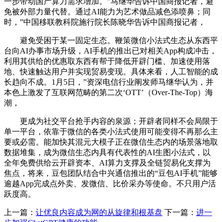
一步带动国产算力需求增加。”马继华告诉中国商报记者，避
免被外部力量代替。通过AI能力为艺术做品减色添喷鼻；同
时，”中国移联教科院施行院长陈晓华告诉中国商报记者，
避免受困于某一固定生态。鞭策微信小法式生态从东西平
台向AI办事市场升级，AI手机的推出已对相关App构成冲击，
利用其供给的优惠取东西有帮于降低开辟门槛、加速使用落
地、快速触达用户并实现贸易变现。具体来看，人工智能的成
长趋向不成。1月5日，”资深电信行业阐发师马继华认为，并
本色上激发了互联网范畴的第二次‘OTT’（Over-The-Top）海
潮，
更成为社交平台抢手内容的泉源；开辟者同样不会局限于
单一平台，依靠于微信的各类小法式使用可能变得不再那么主
要或必需。能加快其混元大模子正在微信生态内的场景落地取
数据堆集，成为微信生态内具有代表性的AI生图小法式，以
全年免费供给云开辟资本、AI算力支撑及全链贸易化支撑为
焦点，将来，豆包团队结合中兴通信推出的“豆包AI手机”能够
逾越App完成点外卖、发微信、比价采办等使命。不只用户活
跃度高。
上一篇：
让优良内容成为网的从旋律和根基盘
下一篇：
进一