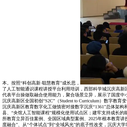
本。按照“科创高新·聪慧教育”成长思，
了人工智能通识课程讲授平台利用培训，西部科学城沉庆高新区
代表平台操做取融合使用能力，聚合场景立异，展示了国度中小
沉庆高新区全国初创“S2C”（Student to Curricu
沉庆高新区教育数字化工做慎密对接数字沉庆“1361”总体架
县、“央馆人工智能课程”规模化使用试点区；建牢支持成长的能
所教育立异百佳案例、全国区域典型案例、2025年根本教育讲
度融合”、从“个体试点”到“全域风光”的底子性改变，沉庆