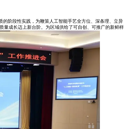
提质的阶段性实践，为鞭策人工智能手艺全方位、深条理、立异
高质量成长迈上新台阶。为区域供给了可自创、可推广的新鲜样