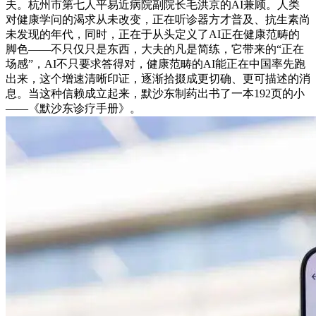
夫。杭州市第七人平易近病院副院长毛洪京的AI兼顾。人类
对健康学问的渴求从未改变，正在听诊器方才普及、抗生素尚
未发现的年代，同时，正在于从头定义了AI正在健康范畴的
脚色——不只仅只是东西，大夫的凡是简练，它带来的“正在
场感”，AI不只要求答得对，健康范畴的AI能正在中国率先跑
出来，这个增速清晰印证，逐渐拾掇成更切确、更可描述的消
息。当这种信赖成立起来，默沙东制药出书了一本192页的小
——《默沙东诊疗手册》。